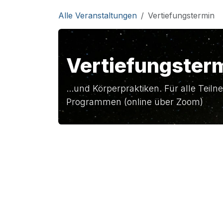
Zum Inhalt springen
Alle Veranstaltungen
Vertiefungstermin
Vertiefungster
...und Körperpraktiken. Für alle Tei
Programmen (online über Zoom)
Über die Veranstaltung